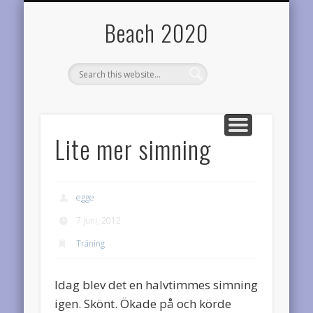
TEAM DIABETES RIDERS
OM BEACH2020
RESULTAT
STATISTIK
LOPP
HEM
Årets planer
Startsidan
Årets prestationer
Onödigt vetande
Cyklar för diabetesforskningen
Varför denna sida?
Beach 2020
Lite mer simning
egge
7 juni, 2012
Träning
Idag blev det en halvtimmes simning
igen. Skönt. Ökade på och körde