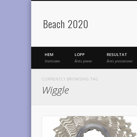
Beach 2020
HEM
LOPP
RESULTAT
Startsidan
Årets planer
Årets prestationer
CURRENTLY BROWSING TAG
Wiggle