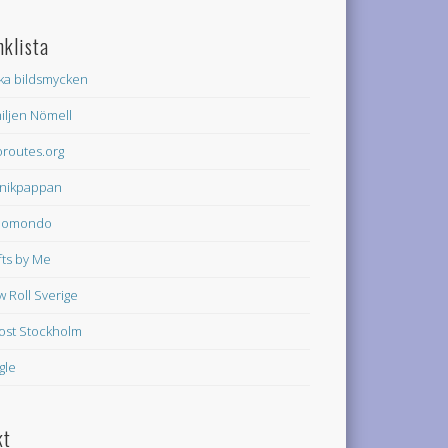
nklista
ka bildsmycken
iljen Nömell
oroutes.org
nikpappan
domondo
fts by Me
w Roll Sverige
rost Stockholm
gle
kt