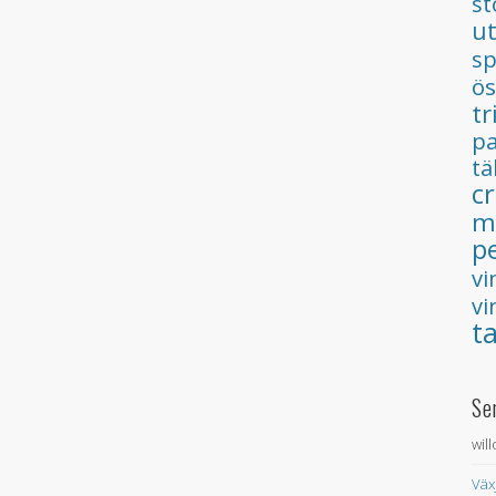
s
u
s
ös
tr
pa
tä
c
m
p
vi
vi
t
Se
wil
Väx