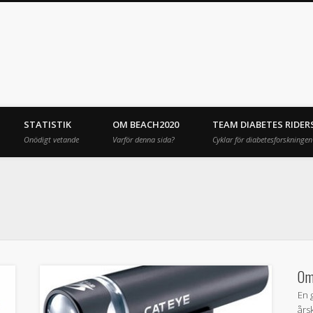
STATISTIK
OM BEACH2020
TEAM DIABETES RIDER
Onödigt vetande
Varför denna sida?
Cyklar för diabetesforskningen
Om
En 
års