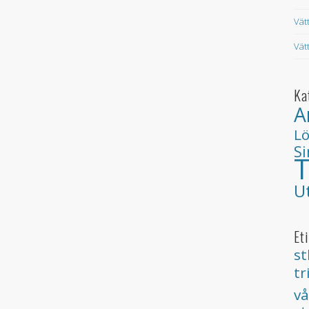
Vät
Vät
Ka
A
L
S
T
U
Et
st
tr
vå