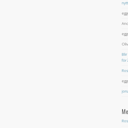
nyt
egg
And
egg
Oli
Blir
för
Ros
egg
jon
Me
Ros