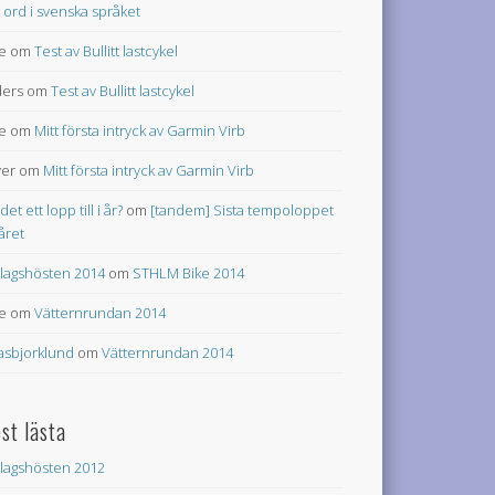
t ord i svenska språket
e
om
Test av Bullitt lastcykel
ers
om
Test av Bullitt lastcykel
e
om
Mitt första intryck av Garmin Virb
ver
om
Mitt första intryck av Garmin Virb
 det ett lopp till i år?
om
[tandem] Sista tempoloppet
 året
lagshösten 2014
om
STHLM Bike 2014
e
om
Vätternrundan 2014
asbjorklund
om
Vätternrundan 2014
st lästa
lagshösten 2012