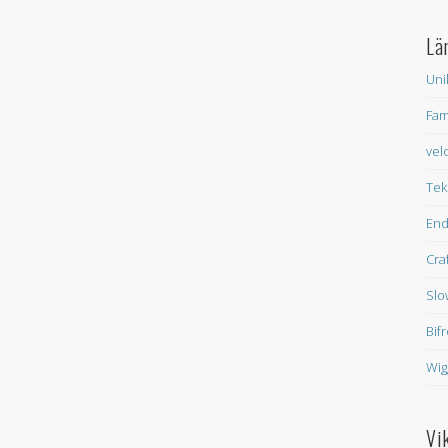
Lä
Uni
Fam
vel
Tek
En
Cra
Slo
Bif
Wig
Vi