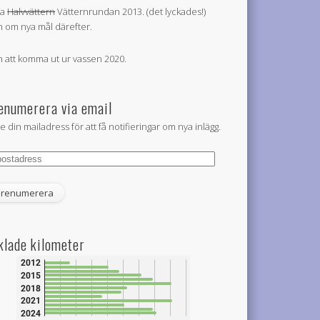
la
Halvvättern
Vätternrundan 2013. (det lyckades!)
 om nya mål därefter.
 att komma ut ur vassen 2020.
enumerera via email
e din mailadress för att få notifieringar om nya inlägg.
tadress
klade kilometer