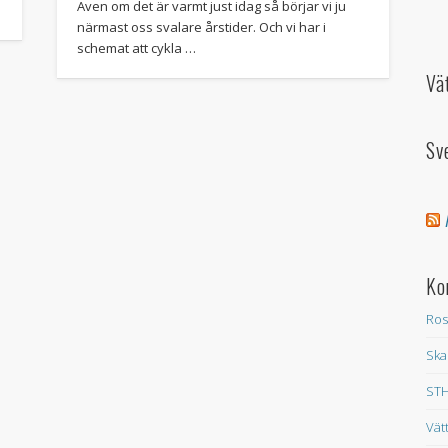
Även om det är varmt just idag så börjar vi ju
närmast oss svalare årstider. Och vi har i
schemat att cykla …
Vä
Sv
Ko
Ros
Ska
STH
Vät