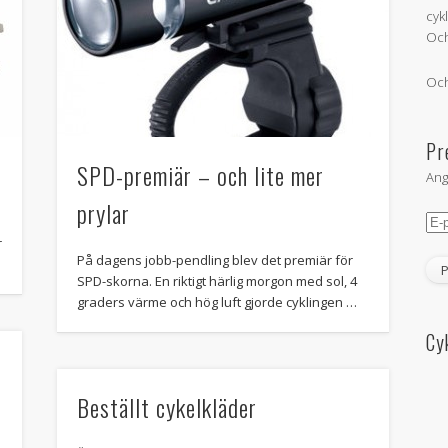
cyk
Och
Och
Pr
SPD-premiär – och lite mer
Ang
prylar
E-
pos
r
På dagens jobb-pendling blev det premiär för
SPD-skorna. En riktigt härlig morgon med sol, 4
graders värme och hög luft gjorde cyklingen …
Cy
Beställt cykelkläder