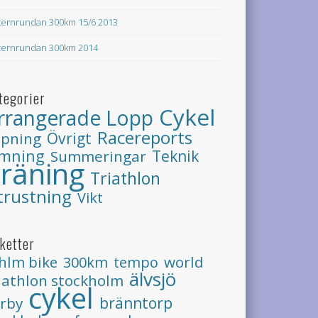
ternrundan 300km 15/6 2013
ternrundan 300km 2014
tegorier
Cykel
rrangerade Lopp
Racereports
Övrigt
öpning
imning
Teknik
Summeringar
räning
Triathlon
trustning
Vikt
iketter
hlm bike
world
300km
tempo
älvsjö
iathlon stockholm
cykel
rby
bränntorp