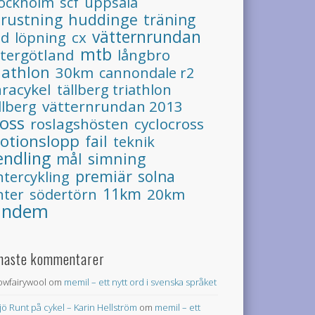
tockholm
uppsala
scf
trustning
huddinge
träning
vätternrundan
pd
löpning
cx
mtb
tergötland
långbro
iathlon
30km
cannondale r2
racykel
tällberg triathlon
llberg
vätternrundan 2013
ross
roslagshösten
cyclocross
otionslopp
fail
teknik
endling
simning
mål
premiär
ntercykling
solna
11km
20km
nter
södertörn
andem
naste kommentarer
lowfairywool
om
memil – ett nytt ord i svenska språket
jö Runt på cykel – Karin Hellström
om
memil – ett