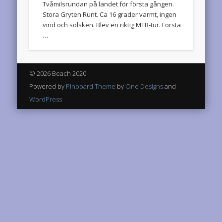
Tvåmilsrundan på landet för första gången.
Stora Gryten Runt. Ca 16 grader varmt, ingen
vind och solsken. Blev en riktig MTB-tur. Första
…
© 2026 Beach 2020
Powered by
Pinboard Theme
by
One Designs
and
WordPress