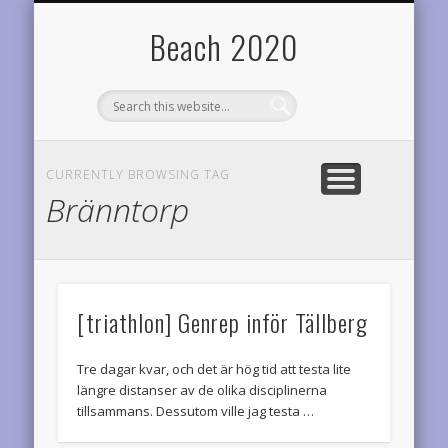
TEAM DIABETES RIDERS
OM BEACH2020
RESULTAT
STATISTIK
LOPP
HEM
Årets planer
Startsidan
Årets prestationer
Onödigt vetande
Cyklar för diabetesforskningen
Varför denna sida?
Beach 2020
CURRENTLY BROWSING TAG
Bränntorp
[triathlon] Genrep inför Tällberg
Tre dagar kvar, och det är hög tid att testa lite
längre distanser av de olika disciplinerna
tillsammans. Dessutom ville jag testa …