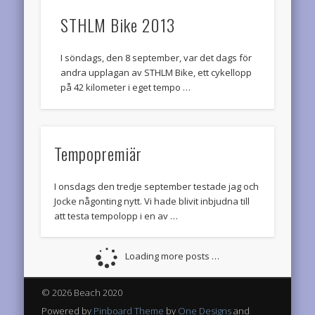
STHLM Bike 2013
I söndags, den 8 september, var det dags för
andra upplagan av STHLM Bike, ett cykellopp
på 42 kilometer i eget tempo …
Tempopremiär
I onsdags den tredje september testade jag och
Jocke någonting nytt. Vi hade blivit inbjudna till
att testa tempolopp i en av …
Loading more posts …
© 2026 Beach 2020
Powered by
Pinboard Theme
by
One Designs
and