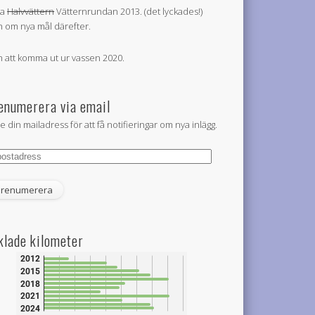
la
Halvvättern
Vätternrundan 2013. (det lyckades!)
 om nya mål därefter.
 att komma ut ur vassen 2020.
enumerera via email
e din mailadress för att få notifieringar om nya inlägg.
tadress
klade kilometer