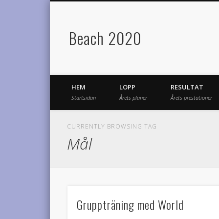
Beach 2020
HEM
LOPP
RESULTAT
Startsidan
Årets planer
Årets prestationer
CURRENTLY BROWSING TAG
Mål
Gruppträning med World