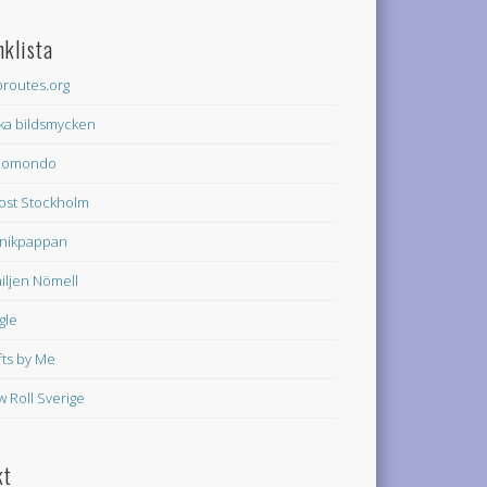
nklista
oroutes.org
ka bildsmycken
domondo
rost Stockholm
nikpappan
iljen Nömell
gle
fts by Me
w Roll Sverige
kt