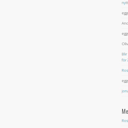
nyt
egg
And
egg
Oli
Blir
för
Ros
egg
jon
Me
Ros