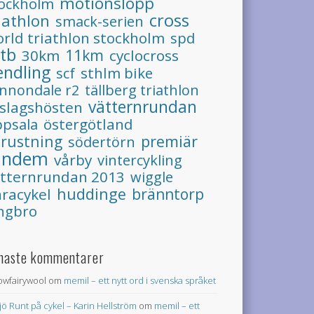
motionslopp
tockholm
cross
iathlon
smack-serien
rld triathlon stockholm
spd
tb
11km
30km
cyclocross
endling
sthlm bike
scf
nnondale r2
tällberg triathlon
vätternrundan
slagshösten
psala
östergötland
trustning
premiär
södertörn
andem
vårby
vintercykling
ätternrundan 2013
wiggle
huddinge
racykel
bränntorp
ngbro
naste kommentarer
lowfairywool
om
memil – ett nytt ord i svenska språket
jö Runt på cykel – Karin Hellström
om
memil – ett