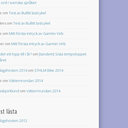
t ord i svenska språket
e
om
Test av Bullitt lastcykel
ers
om
Test av Bullitt lastcykel
e
om
Mitt första intryck av Garmin Virb
ver
om
Mitt första intryck av Garmin Virb
 det ett lopp till i år?
om
[tandem] Sista tempoloppet
 året
lagshösten 2014
om
STHLM Bike 2014
e
om
Vätternrundan 2014
asbjorklund
om
Vätternrundan 2014
st lästa
lagshösten 2012