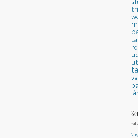
s
tr
wo
m
p
ca
ro
up
u
t
v
pa
lå
Se
wil
Väx