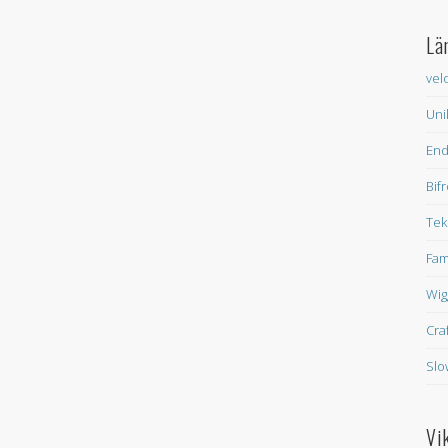
Lä
vel
Uni
En
Bif
Tek
Fam
Wig
Cra
Slo
Vi