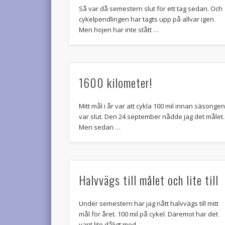
Så var då semestern slut för ett tag sedan. Och
cykelpendlingen har tagts upp på allvar igen.
Men hojen har inte stått …
1600 kilometer!
Mitt mål i år var att cykla 100 mil innan säsonge
var slut. Den 24 september nådde jag det målet.
Men sedan …
Halvvägs till målet och lite till
Under semestern har jag nått halvvägs till mitt
mål för året. 100 mil på cykel. Däremot har det
varit lite dåligt med …