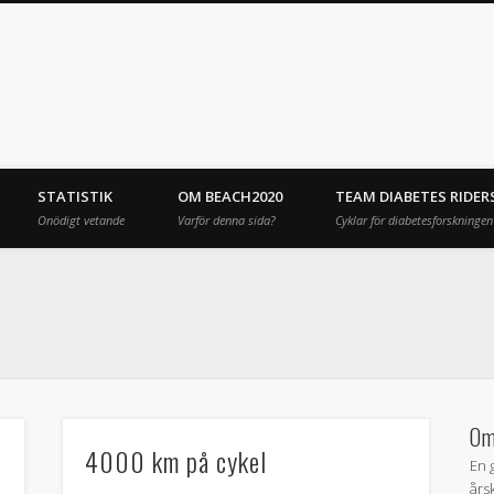
STATISTIK
OM BEACH2020
TEAM DIABETES RIDER
Onödigt vetande
Varför denna sida?
Cyklar för diabetesforskningen
Om
4000 km på cykel
En 
års