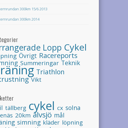
ternrundan 300km 15/6 2013
ternrundan 300km 2014
tegorier
Cykel
rrangerade Lopp
Racereports
Övrigt
öpning
imning
Teknik
Summeringar
räning
Triathlon
trustning
Vikt
iketter
cykel
il
tällberg
cx
solna
älvsjö
20km
mål
renäs
simning
äning
löpning
kläder