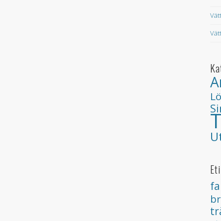
Vät
Vät
Ka
A
L
S
T
U
Et
fa
b
tr