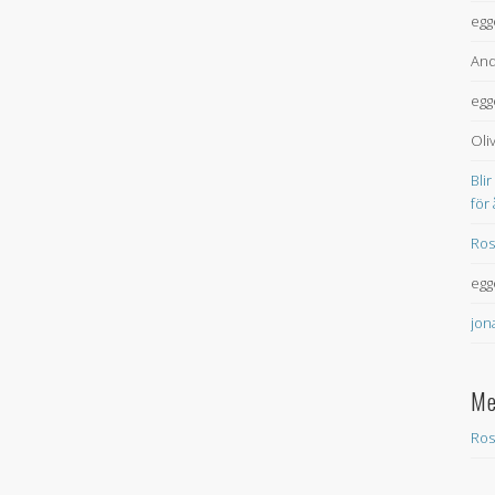
egg
And
egg
Oli
Blir
för
Ros
egg
jon
Me
Ros