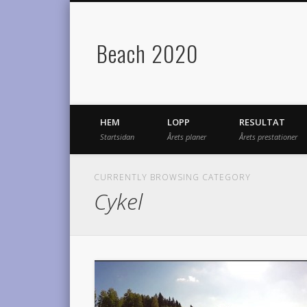
Beach 2020
HEM
LOPP
RESULTAT
Startsidan
Årets planer
Årets prestationer
CURRENTLY BROWSING CATEGORY
Cykel