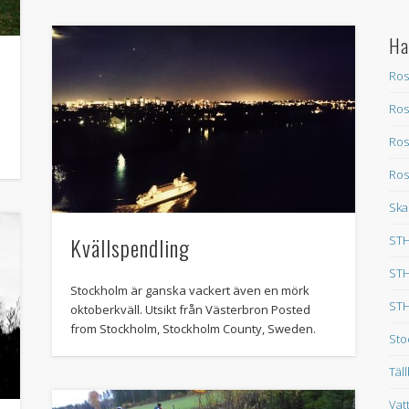
Ha
Ros
Ros
Ros
Ros
Ska
Kvällspendling
STH
STH
Stockholm är ganska vackert även en mörk
STH
oktoberkväll. Utsikt från Västerbron Posted
from Stockholm, Stockholm County, Sweden.
Sto
Täl
Vat