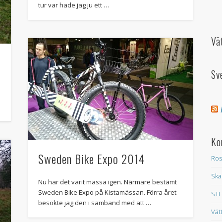
tur var hade jag ju ett …
Vä
Sv
Ko
Sweden Bike Expo 2014
Ros
Ska
Nu har det varit mässa igen. Närmare bestämt
Sweden Bike Expo på Kistamässan. Förra året
STH
besökte jag den i samband med att …
Vät