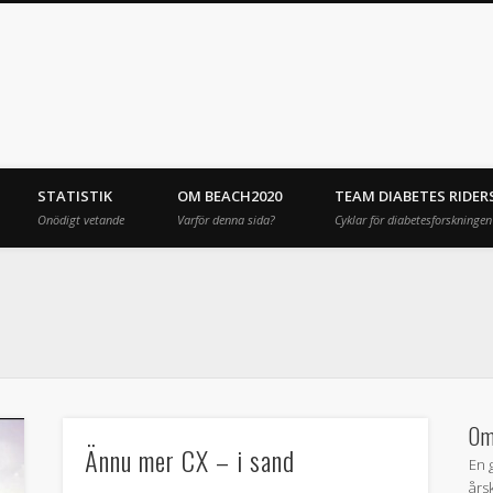
STATISTIK
OM BEACH2020
TEAM DIABETES RIDER
Onödigt vetande
Varför denna sida?
Cyklar för diabetesforskningen
Om
Ännu mer CX – i sand
En 
års