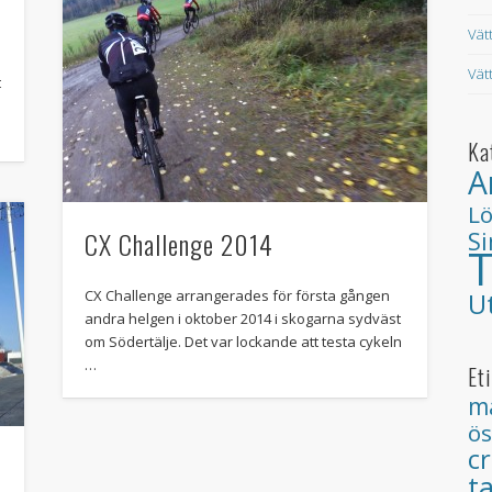
Vät
Vät
t
Ka
A
L
CX Challenge 2014
S
T
U
CX Challenge arrangerades för första gången
andra helgen i oktober 2014 i skogarna sydväst
om Södertälje. Det var lockande att testa cykeln
…
Et
m
ös
c
t