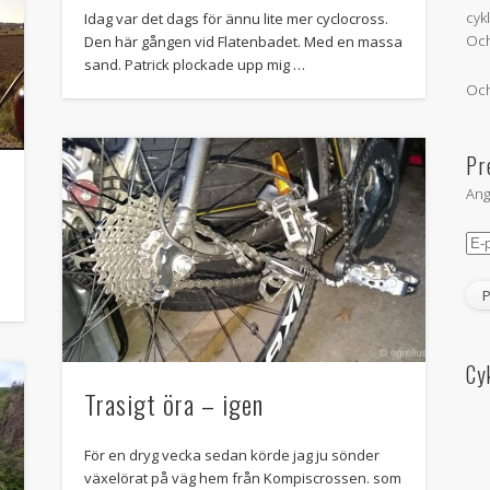
cyk
Idag var det dags för ännu lite mer cyclocross.
Och
Den här gången vid Flatenbadet. Med en massa
sand. Patrick plockade upp mig …
Och
Pr
Ang
E-
pos
Cy
Trasigt öra – igen
För en dryg vecka sedan körde jag ju sönder
växelörat på väg hem från Kompiscrossen. som