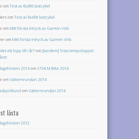
e
om
Test av Bullitt lastcykel
ers
om
Test av Bullitt lastcykel
e
om
Mitt första intryck av Garmin Virb
ver
om
Mitt första intryck av Garmin Virb
 det ett lopp till i år?
om
[tandem] Sista tempoloppet
 året
lagshösten 2014
om
STHLM Bike 2014
e
om
Vätternrundan 2014
asbjorklund
om
Vätternrundan 2014
st lästa
lagshösten 2012