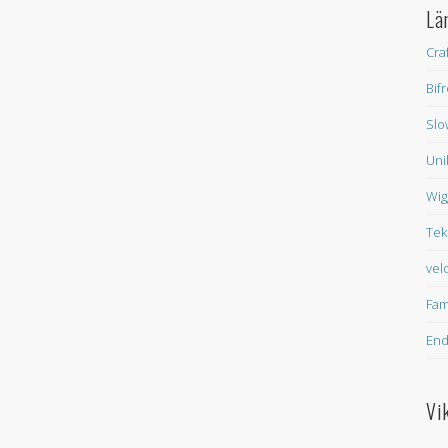
Lä
Cra
Bif
Slo
Uni
Wig
Tek
vel
Fam
En
Vi