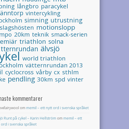
pning
långbro
paracykel
ränntorp
vintercykling
simning
utrustning
tockholm
motionslopp
slagshösten
20km
empo
teknik
smack-serien
triathlon
remiär
solna
älvsjö
ätternrundan
ykel
world triathlon
tockholm
vätternrundan 2013
il
cyclocross
vårby
cx
sthlm
pendling
ke
30km
spd
vinter
naste kommentarer
lowfairywool
om
memil – ett nytt ord i svenska språket
jö Runt på cykel – Karin Hellström
om
memil – ett
t ord i svenska språket