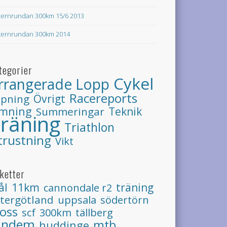
ternrundan 300km 15/6 2013
ternrundan 300km 2014
tegorier
Cykel
rrangerade Lopp
Racereports
Övrigt
öpning
imning
Teknik
Summeringar
räning
Triathlon
trustning
Vikt
iketter
11km
ål
träning
cannondale r2
tergötland
uppsala
södertörn
ross
tällberg
scf
300km
andem
mtb
huddinge