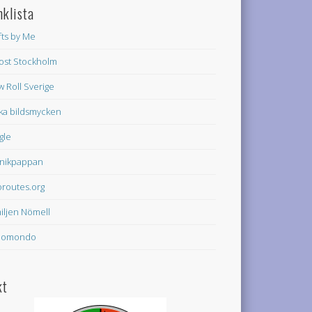
nklista
fts by Me
rost Stockholm
w Roll Sverige
ka bildsmycken
gle
nikpappan
oroutes.org
iljen Nömell
domondo
kt