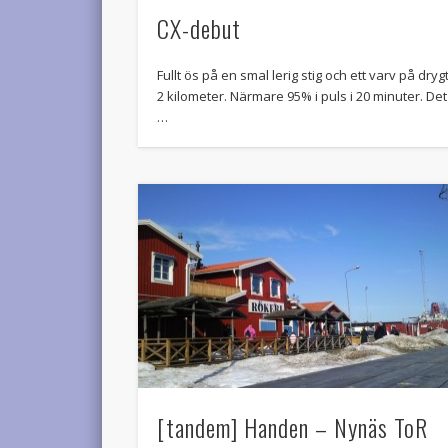
CX-debut
Fullt ös på en smal lerig stig och ett varv på dryg
2 kilometer. Närmare 95% i puls i 20 minuter. Det
…
[tandem] Handen – Nynäs ToR