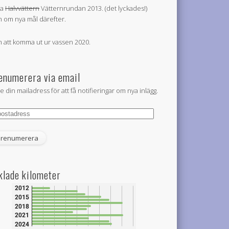
la
Halvvättern
Vätternrundan 2013. (det lyckades!)
 om nya mål därefter.
 att komma ut ur vassen 2020.
enumerera via email
e din mailadress för att få notifieringar om nya inlägg.
tadress
klade kilometer