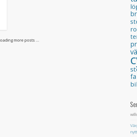
lö
b
s
ro
t
Loading more posts …
p
v
c
s
fa
bi
Se
wil
Väx
nyt