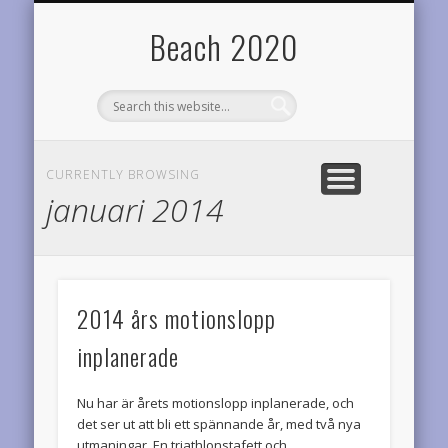
TEAM DIABETES RIDERS
OM BEACH2020
RESULTAT
STATISTIK
LOPP
HEM
Årets planer
Startsidan
Årets prestationer
Onödigt vetande
Cyklar för diabetesforskningen
Varför denna sida?
Beach 2020
CURRENTLY BROWSING
januari 2014
2014 års motionslopp
inplanerade
Nu har är årets motionslopp inplanerade, och
det ser ut att bli ett spännande år, med två nya
utmaningar. En triathlonstafett och …