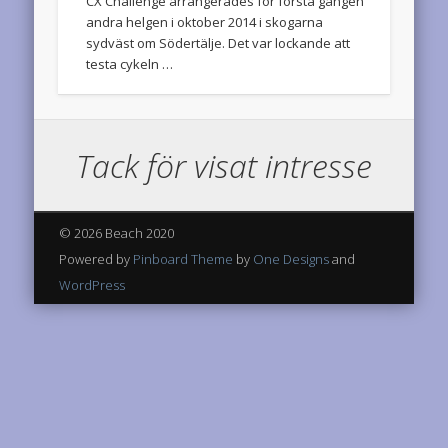
andra helgen i oktober 2014 i skogarna
sydväst om Södertälje. Det var lockande att
testa cykeln …
Jocke har uppgraderat sin cykel ytterligare, och då måste den ju testas på en vända ner till Nynäshamn såklart. Stora klingan fram …