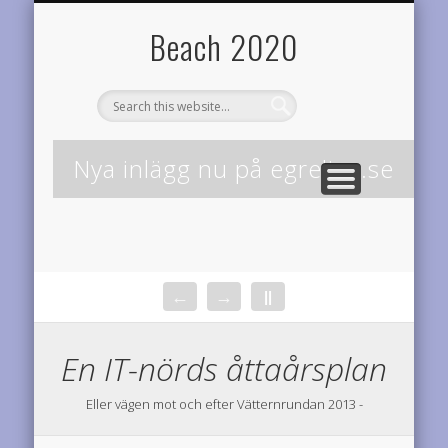
TEAM DIABETES RIDERS
OM BEACH2020
RESULTAT
STATISTIK
LOPP
HEM
Årets planer
Startsidan
Årets prestationer
Onödigt vetande
Cyklar för diabetesforskningen
Varför denna sida?
Beach 2020
Nya inlägg nu på egrelius.se
←
→
||
En IT-nörds åttaårsplan
Eller vägen mot och efter Vätternrundan 2013 -