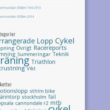
ternrundan 300km 15/6 2013
ternrundan 300km 2014
tegorier
Cykel
rrangerade Lopp
Racereports
Övrigt
öpning
imning
Teknik
Summeringar
räning
Triathlon
trustning
Vikt
iketter
otionslopp
sthlm bike
ränntorp
stockholm
fail
mtb
psala
cannondale r2
cykel