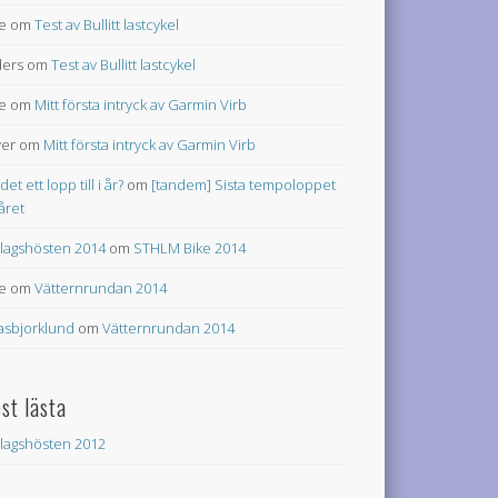
e
om
Test av Bullitt lastcykel
ers
om
Test av Bullitt lastcykel
e
om
Mitt första intryck av Garmin Virb
ver
om
Mitt första intryck av Garmin Virb
 det ett lopp till i år?
om
[tandem] Sista tempoloppet
 året
lagshösten 2014
om
STHLM Bike 2014
e
om
Vätternrundan 2014
asbjorklund
om
Vätternrundan 2014
st lästa
lagshösten 2012