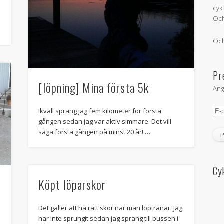
cyk
Och
Och
Pr
[löpning] Mina första 5k
Ang
E-
Ikväll sprang jag fem kilometer för första
pos
gången sedan jag var aktiv simmare. Det vill
säga första gången på minst 20 år! …
Cy
Köpt löparskor
Det gäller att ha rätt skor när man löptränar. Jag
har inte sprungit sedan jag sprang till bussen i