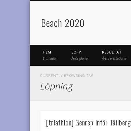
Beach 2020
HEM
LOPP
RESULTAT
Startsidan
Årets planer
Årets prestationer
CURRENTLY BROWSING TAG
Löpning
[triathlon] Genrep inför Tällber