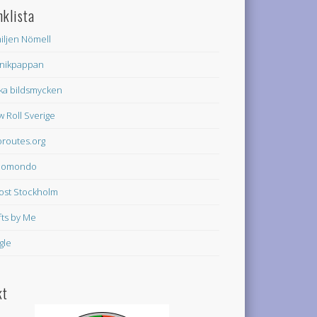
nklista
iljen Nömell
nikpappan
ka bildsmycken
w Roll Sverige
oroutes.org
domondo
rost Stockholm
fts by Me
gle
kt