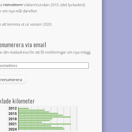
la
Halvvättern
Vätternrundan 2013. (det lyckades!)
 om nya mål därefter.
 att komma ut ur vassen 2020.
enumerera via email
e din mailadress för att få notifieringar om nya inlägg.
tadress
klade kilometer