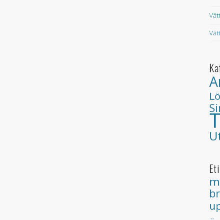
Vät
Vät
Ka
A
L
S
T
U
Et
m
b
up