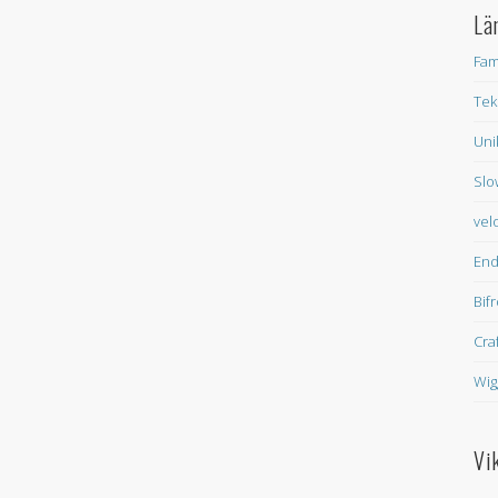
Lä
Fam
Tek
Uni
Slo
vel
En
Bif
Cra
Wig
Vi