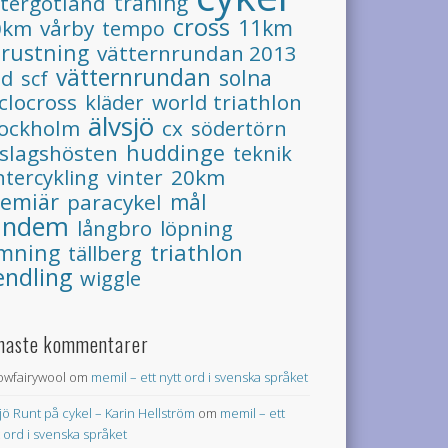
tergötland
träning
cross
11km
0km
vårby
tempo
trustning
vätternrundan 2013
vätternrundan
pd
solna
scf
clocross
world triathlon
kläder
älvsjö
tockholm
cx
södertörn
huddinge
slagshösten
teknik
ntercykling
20km
vinter
remiär
paracykel
mål
andem
långbro
löpning
triathlon
imning
tällberg
endling
wiggle
naste kommentarer
lowfairywool
om
memil – ett nytt ord i svenska språket
jö Runt på cykel – Karin Hellström
om
memil – ett
t ord i svenska språket