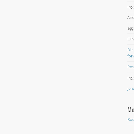
egg
And
egg
Oli
Blir
för
Ros
egg
jon
Me
Ros