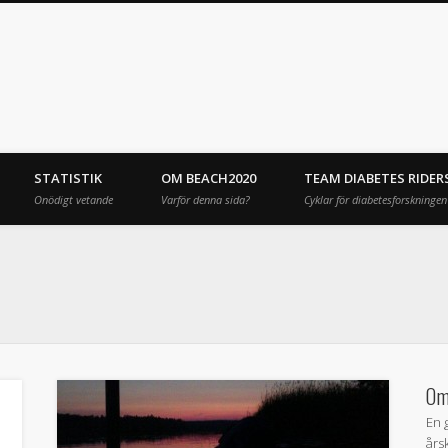
STATISTIK
OM BEACH2020
TEAM DIABETES RIDER
Onödigt vetande
Varför denna sida?
Cyklar för diabetesforskningen
Om
g
En 
års