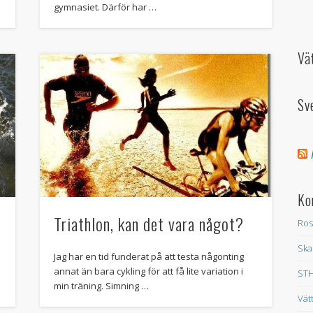
gymnasiet. Därför har …
Vä
Sv
Ko
Triathlon, kan det vara något?
Ros
Ska
Jag har en tid funderat på att testa någonting
annat än bara cykling för att få lite variation i
STH
min träning. Simning …
Vät