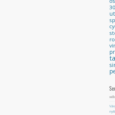
ös
3
u
s
cy
s
ro
vi
p
t
s
p
Se
wil
Väx
nyt