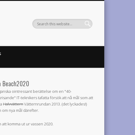
S
 Beach2020
ganska ointressant berättelse om en "40-
krisande" IT-teknikers tafatta försök att nå mål som att
la
Halvvättern
Vätternrundan 2013. (det lyckades!)
 om nya mål därefter.
 att komma ut ur vassen 2020.