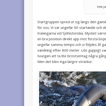
Inte j
Startgruppen spred ut sig längs den ganska
för oss. Vi var ungefär 60 startande och det
träningarna vid Sjöhistoriska. Mycket värre. 
en bra position direkt upp mot första boje
ungefär samma tempo och vi följdes åt gans
vändning efter 800 meter. Lite guppigt var 
tvungen att ta lite bröstsimtag några gång
Men det blev inga längre sträckor.