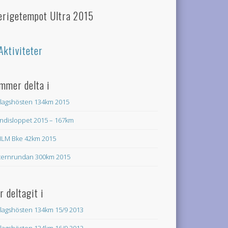
erigetempot Ultra 2015
Aktiviteter
mmer delta i
lagshösten 134km 2015
ndisloppet 2015 – 167km
LM Bke 42km 2015
ternrundan 300km 2015
r deltagit i
lagshösten 134km 15/9 2013
lagshösten 134km 16/9 2012