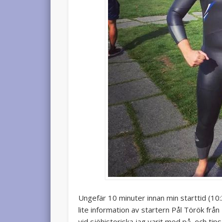
Ungefär 10 minuter innan min starttid (10
lite information av startern Pål Török frå
vid sjöhistoriska jag varit med på, och tip