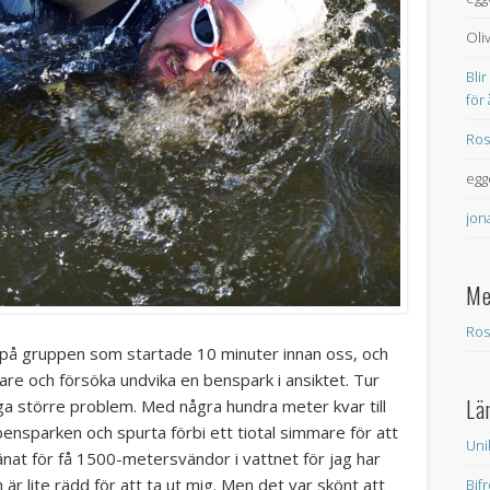
Oli
Blir
för
Ros
egg
jon
Me
Ros
n på gruppen som startade 10 minuter innan oss, och
are och försöka undvika en benspark i ansiktet. Tur
Lä
nga större problem. Med några hundra meter kvar till
ensparken och spurta förbi ett tiotal simmare för att
Uni
tränat för få 1500-metersvändor i vattnet för jag har
 är lite rädd för att ta ut mig. Men det var skönt att
Bif