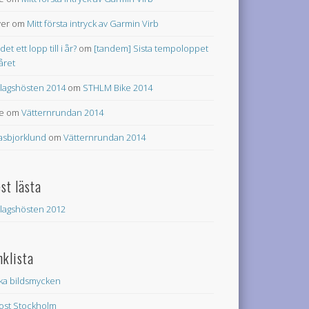
ver
om
Mitt första intryck av Garmin Virb
 det ett lopp till i år?
om
[tandem] Sista tempoloppet
 året
lagshösten 2014
om
STHLM Bike 2014
e
om
Vätternrundan 2014
asbjorklund
om
Vätternrundan 2014
st lästa
lagshösten 2012
nklista
ka bildsmycken
rost Stockholm