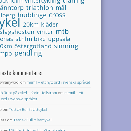
tockholm
vintercykling
träning
triathlon
ränntorp
mål
cross
huddinge
llberg
ykel
20km
kläder
mtb
slagshösten
vinter
sthlm bike
uppsala
renäs
simning
östergötland
00km
pendling
empo
naste kommentarer
lowfairywool
om
memil – ett nytt ord i svenska språket
jö Runt på cykel – Karin Hellström
om
memil – ett
t ord i svenska språket
e
om
Test av Bullitt lastcykel
ers
om
Test av Bullitt lastcykel
e
om
Mitt första intryck av Garmin Virb