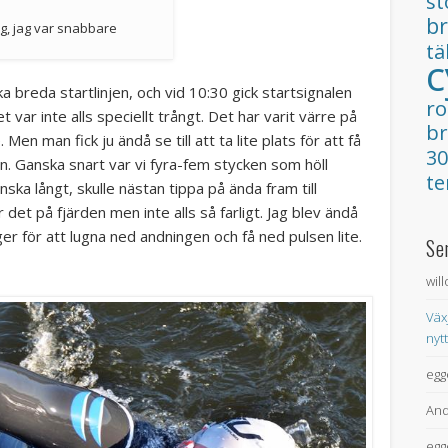
s
b
ag, jag var snabbare
tä
c
 breda startlinjen, och vid 10:30 gick startsignalen
ro
 var inte alls speciellt trångt. Det har varit värre på
b
Men man fick ju ändå se till att ta lite plats för att få
3
n. Ganska snart var vi fyra-fem stycken som höll
t
ka långt, skulle nästan tippa på ända fram till
det på fjärden men inte alls så farligt. Jag blev ändå
er för att lugna ned andningen och få ned pulsen lite.
Se
wil
Väx
nyt
egg
And
egg