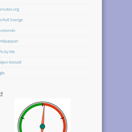
oroutes.org
w Roll Sverige
domondo
nikpappan
fts by Me
iljen Nömell
gle
kt