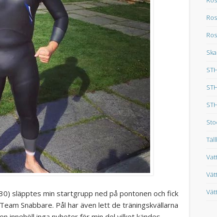
Ros
Ros
Ska
STH
STH
STH
Sto
Täl
Vat
Vät
Vät
:30) släpptes min startgrupp ned på pontonen och fick
n Team Snabbare. Pål har även lett de träningskvällarna
sen innehöll inga nyheter för min del vilket kändes