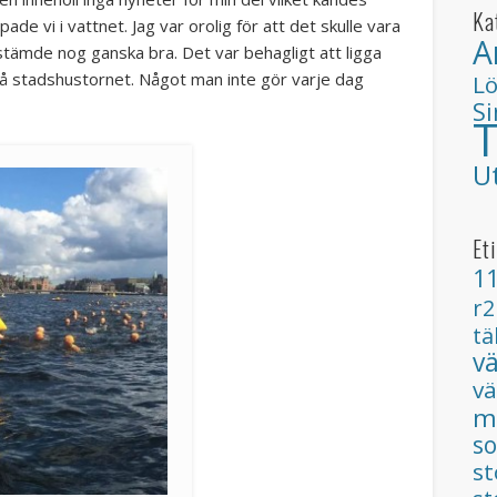
Ka
ade vi i vattnet. Jag var orolig för att det skulle vara
A
tämde nog ganska bra. Det var behagligt att ligga
 på stadshustornet. Något man inte gör varje dag
L
S
T
U
Et
1
r2
tä
v
v
m
so
s