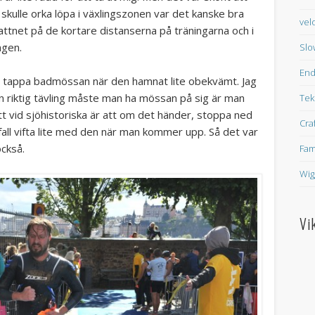
 skulle orka löpa i växlingszonen var det kanske bra
vel
 vattnet på de kortare distanserna på träningarna och i
ngen.
Slo
En
ag tappa badmössan när den hamnat lite obekvämt. Jag
n riktig tävling måste man ha mössan på sig är man
Tek
tt vid sjöhistoriska är att om det händer, stoppa ned
Cra
a fall vifta lite med den när man kommer upp. Så det var
också.
Fam
Wig
Vi