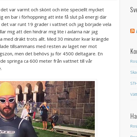
Sv
 det var varmt och skönt och inte speciellt mycket
ig en bar i förhoppning att inte få slut på energi där
det var runt 19 grader i vattnet och jag började vela
llar mig att den hindrar mig lite i axlarna när jag
a med dräkt trots allt. Med 30 minuter kvar krängde
allade tillsammans med resten av laget ner mot
Ko
ingszon, men det behövs ju för 4500 deltagare. En
de springa ca 600 meter från vattnet till vår
Ros
.
Ska
STH
Vät
Ha
Ros
Ros