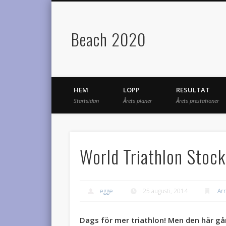
Beach 2020
HEM
LOPP
RESULTAT
Startsidan
Årets planer
Årets prestationer
World Triathlon Stoc
egge
25 augusti, 2014
Ar
Dags för mer triathlon! Men den här gå