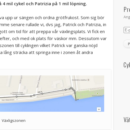
 4 mil cykel och Patrizia på 1 mil löpning.
Pr
Ang
iva upp ur sängen och ordna grötfrukost. Som sig bör
me senare rullade vi, dvs jag, Patrick och Patrizia, in
E-
ott om tid för att preppa vår växlingsplats. Vi fick en
pos
a efter, och med ok plats för väskor mm. Dessutom var
szonen till cyklingen vilket Patrick var ganska nöjd
a lång sträcka att springa inne i zonen åt andra
Cy
Vä
Växligszonen