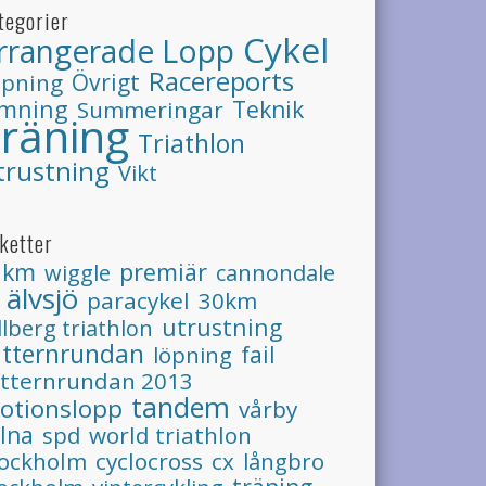
tegorier
Cykel
rrangerade Lopp
Racereports
Övrigt
öpning
imning
Teknik
Summeringar
räning
Triathlon
trustning
Vikt
iketter
1km
premiär
wiggle
cannondale
älvsjö
paracykel
30km
utrustning
llberg triathlon
ätternrundan
löpning
fail
ätternrundan 2013
tandem
otionslopp
vårby
lna
spd
world triathlon
tockholm
cyclocross
cx
långbro