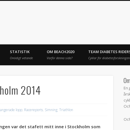
STATISTIK
OM BEACH2020
TEAM DIABETES RIDER
Onödigt vetande
Varför denna sida?
Cyklar för diabetesforskningen
Om
kholm 2014
En 
års
cyk
Och
rangerade lopp
,
Racereports
,
Simning
,
Triathlon
Och
ngen var det stafett mitt inne i Stockholm som