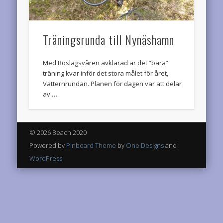
Träningsrunda till Nynäshamn
Med Roslagsvåren avklarad är det ”bara”
träning kvar inför det stora målet för året,
Vätternrundan. Planen för dagen var att delar
av …
© 2026 Beach 2020
Powered by
Pinboard Theme
by
One Designs
and
WordPress