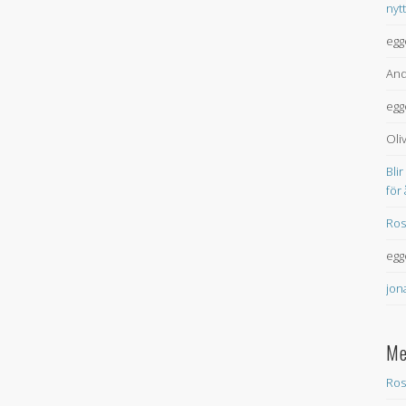
nyt
egg
And
egg
Oli
Blir
för
Ros
egg
jon
Me
Ros