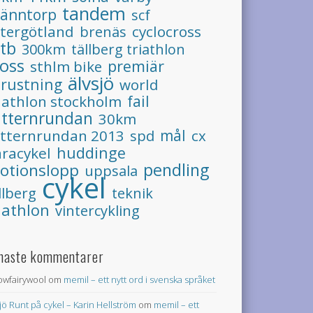
tandem
ränntorp
scf
tergötland
cyclocross
brenäs
tb
300km
tällberg triathlon
ross
premiär
sthlm bike
älvsjö
trustning
world
iathlon stockholm
fail
ätternrundan
30km
ätternrundan 2013
spd
mål
cx
huddinge
racykel
pendling
otionslopp
uppsala
cykel
llberg
teknik
iathlon
vintercykling
naste kommentarer
lowfairywool
om
memil – ett nytt ord i svenska språket
jö Runt på cykel – Karin Hellström
om
memil – ett