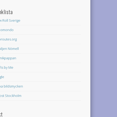
nklista
w Roll Sverige
domondo
oroutes.org
iljen Nömell
nikpappan
fts by Me
gle
ka bildsmycken
rost Stockholm
kt