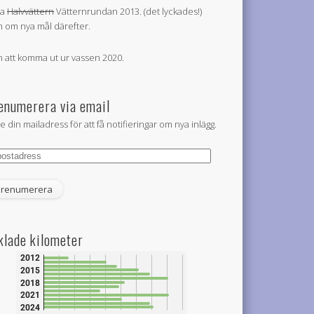
la
Halvvättern
Vätternrundan 2013. (det lyckades!)
 om nya mål därefter.
 att komma ut ur vassen 2020.
enumerera via email
e din mailadress för att få notifieringar om nya inlägg.
tadress
klade kilometer