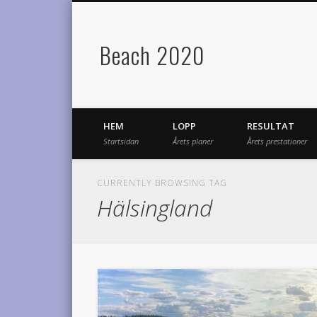
Beach 2020
HEM
LOPP
RESULTAT
Startsidan
Årets planer
Årets prestationer
CURRENTLY BROWSING TAG
Hälsingland