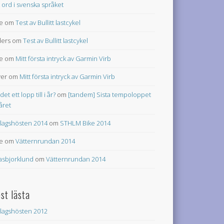
t ord i svenska språket
e
om
Test av Bullitt lastcykel
ers
om
Test av Bullitt lastcykel
e
om
Mitt första intryck av Garmin Virb
ver
om
Mitt första intryck av Garmin Virb
 det ett lopp till i år?
om
[tandem] Sista tempoloppet
 året
lagshösten 2014
om
STHLM Bike 2014
e
om
Vätternrundan 2014
asbjorklund
om
Vätternrundan 2014
st lästa
lagshösten 2012