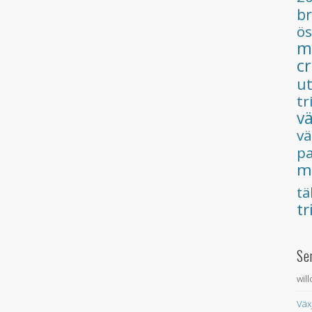
b
ös
m
c
u
tr
v
v
pa
m
tä
tr
Se
wil
Väx