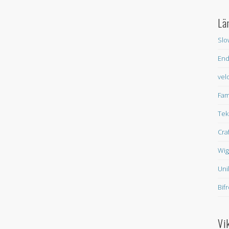
Lä
Slo
En
vel
Fam
Tek
Cra
Wig
Uni
Bif
Vi