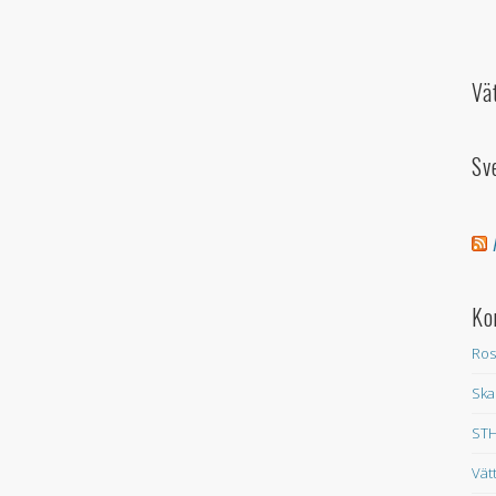
Vä
Sv
Ko
Ros
Ska
STH
Vät