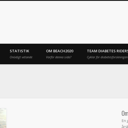
STATISTIK
OM BEACH2020
TEAM DIABETES RIDER
Onödigt vetande
Varför denna sida?
Cyklar för diabetesforskningen
Om
En 
års