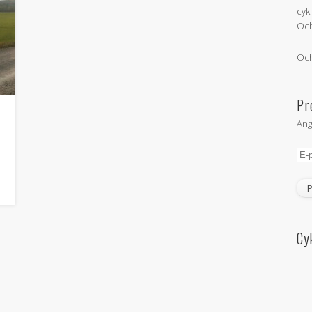
cyk
Och
Och
Pr
Ang
E-
pos
Cy