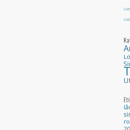
Vät
Vät
Ka
A
L
S
T
U
Et
lå
s
ro
2