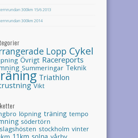
ternrundan 300km 15/6 2013
ternrundan 300km 2014
tegorier
Cykel
rrangerade Lopp
Racereports
Övrigt
öpning
imning
Teknik
Summeringar
räning
Triathlon
trustning
Vikt
iketter
ngbro
löpning
träning
tempo
imning
södertörn
slagshösten
stockholm
vinter
11km
0km
solna
vårby