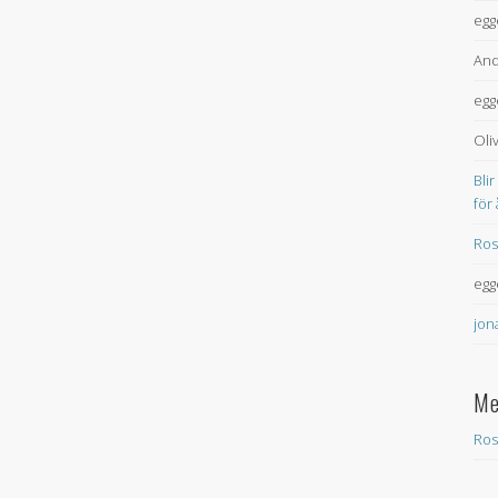
egg
And
egg
Oli
Blir
för
Ros
egg
jon
Me
Ros