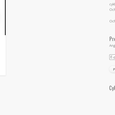
cyk
Och
Och
Pr
Ang
E-
pos
Cy