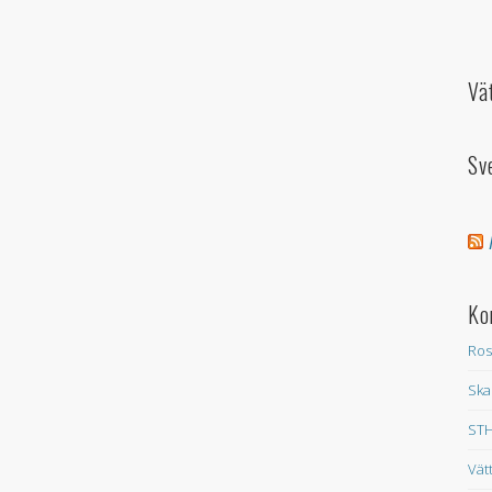
Vä
Sv
Ko
Ros
Ska
STH
Vät