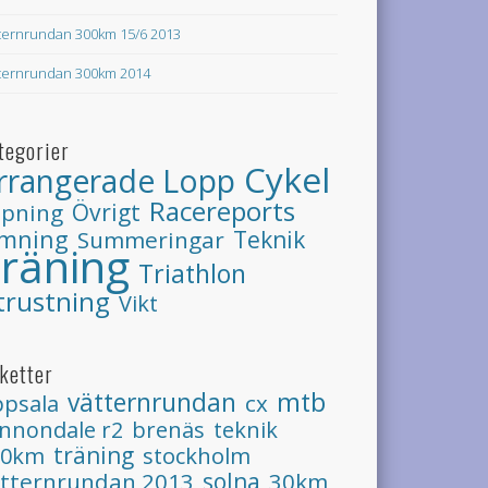
ternrundan 300km 15/6 2013
ternrundan 300km 2014
tegorier
Cykel
rrangerade Lopp
Racereports
Övrigt
öpning
imning
Teknik
Summeringar
räning
Triathlon
trustning
Vikt
iketter
mtb
vätternrundan
psala
cx
nnondale r2
brenäs
teknik
träning
stockholm
00km
ätternrundan 2013
solna
30km