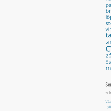
pa
b
lö
s
vi
t
s
c
2
ös
m
Se
wil
Väx
nyt