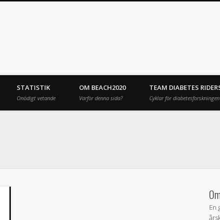
STATISTIK
OM BEACH2020
TEAM DIABETES RIDER
Onödigt vetande
Varför denna sida?
Cyklar för diabetesforskningen
Om
En 
års