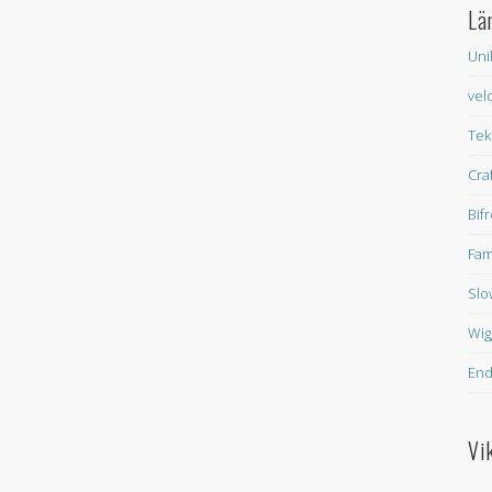
Lä
Uni
vel
Tek
Cra
Bif
Fam
Slo
Wig
En
Vi