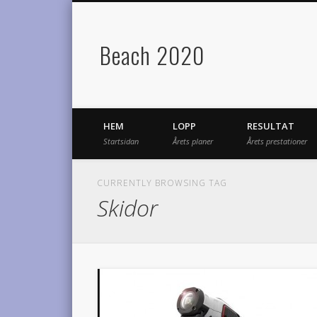
Beach 2020
HEM
LOPP
RESULTAT
Startsidan
Årets planer
Årets prestationer
CURRENTLY BROWSING TAG
Skidor