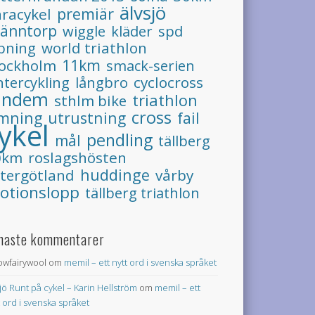
älvsjö
premiär
racykel
ränntorp
spd
wiggle
kläder
pning
world triathlon
11km
tockholm
smack-serien
ntercykling
långbro
cyclocross
andem
triathlon
sthlm bike
cross
imning
utrustning
fail
ykel
pendling
mål
tällberg
0km
roslagshösten
huddinge
tergötland
vårby
otionslopp
tällberg triathlon
naste kommentarer
lowfairywool
om
memil – ett nytt ord i svenska språket
jö Runt på cykel – Karin Hellström
om
memil – ett
t ord i svenska språket