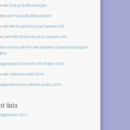
e
om
Test av Bullitt lastcykel
ers
om
Test av Bullitt lastcykel
e
om
Mitt första intryck av Garmin Virb
ver
om
Mitt första intryck av Garmin Virb
 det ett lopp till i år?
om
[tandem] Sista tempoloppet
 året
lagshösten 2014
om
STHLM Bike 2014
e
om
Vätternrundan 2014
asbjorklund
om
Vätternrundan 2014
st lästa
lagshösten 2012