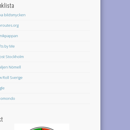
nklista
ka bildsmycken
oroutes.org
nikpappan
fts by Me
rost Stockholm
iljen Nömell
w Roll Sverige
gle
domondo
kt