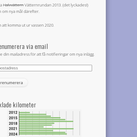
la
Halvvättern
Vätternrundan 2013. (det lyckades!)
 om nya mål därefter.
 att komma ut ur vassen 2020.
enumerera via email
e din mailadress för att få notifieringar om nya inlägg.
tadress
klade kilometer