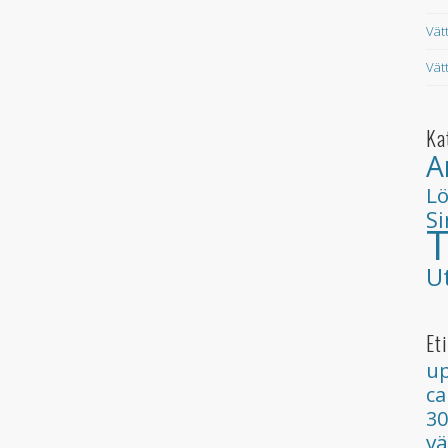
Vät
Vät
Ka
A
L
S
T
U
Et
up
ca
3
v