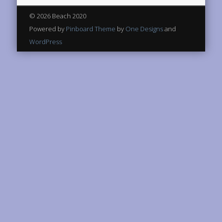
© 2026 Beach 2020
Powered by
Pinboard Theme
by
One Designs
and
WordPress