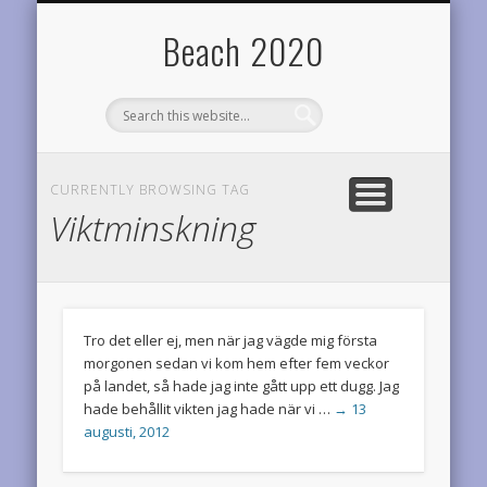
TEAM DIABETES RIDERS
OM BEACH2020
RESULTAT
STATISTIK
LOPP
HEM
Årets planer
Startsidan
Årets prestationer
Onödigt vetande
Cyklar för diabetesforskningen
Varför denna sida?
Beach 2020
CURRENTLY BROWSING TAG
Viktminskning
Tro det eller ej, men när jag vägde mig första
morgonen sedan vi kom hem efter fem veckor
på landet, så hade jag inte gått upp ett dugg. Jag
hade behållit vikten jag hade när vi …
→ 13
augusti, 2012