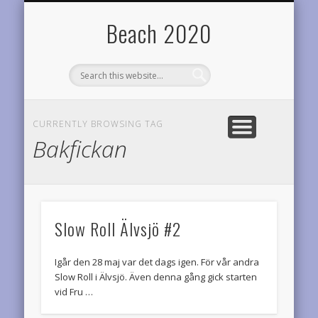
TEAM DIABETES RIDERS
OM BEACH2020
RESULTAT
STATISTIK
LOPP
HEM
Årets planer
Startsidan
Årets prestationer
Onödigt vetande
Cyklar för diabetesforskningen
Varför denna sida?
Beach 2020
CURRENTLY BROWSING TAG
Bakfickan
Slow Roll Älvsjö #2
Igår den 28 maj var det dags igen. För vår andra
Slow Roll i Älvsjö. Även denna gång gick starten
vid Fru …