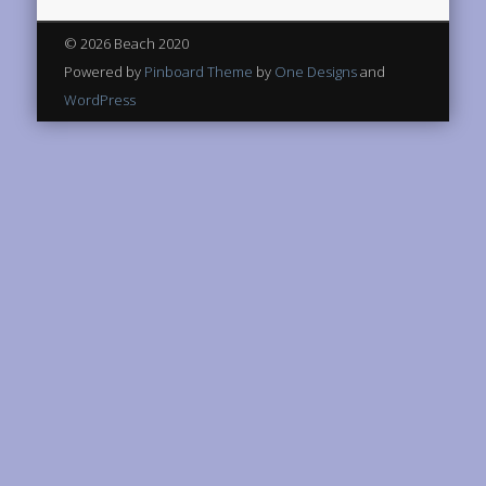
© 2026 Beach 2020
Powered by
Pinboard Theme
by
One Designs
and
WordPress