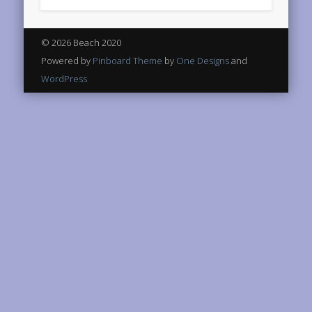
© 2026 Beach 2020
Powered by
Pinboard Theme
by
One Designs
and
WordPress