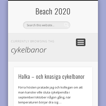
TEAM DIABETES RIDERS
OM BEACH2020
RESULTAT
STATISTIK
LOPP
HEM
Årets planer
Startsidan
Årets prestationer
Onödigt vetande
Cyklar för diabetesforskningen
Varför denna sida?
Beach 2020
CURRENTLY BROWSING TAG
cykelbanor
Halka – och knasiga cykelbanor
Förra hösten pratade jag och kollegan om att
man kanske ville sluta cykelpendla i
september/oktober någon gång, när
temperaturen börjar dra sig …