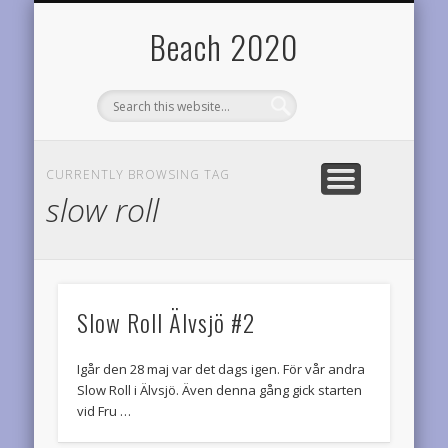
TEAM DIABETES RIDERS
OM BEACH2020
RESULTAT
STATISTIK
LOPP
HEM
Årets planer
Startsidan
Årets prestationer
Onödigt vetande
Cyklar för diabetesforskningen
Varför denna sida?
Beach 2020
CURRENTLY BROWSING TAG
slow roll
Slow Roll Älvsjö #2
Igår den 28 maj var det dags igen. För vår andra
Slow Roll i Älvsjö. Även denna gång gick starten
vid Fru …