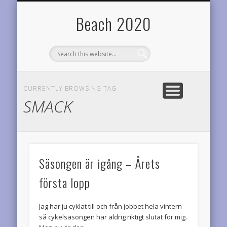
TEAM DIABETES RIDERS
OM BEACH2020
RESULTAT
STATISTIK
LOPP
HEM
Årets planer
Startsidan
Årets prestationer
Onödigt vetande
Cyklar för diabetesforskningen
Varför denna sida?
Beach 2020
CURRENTLY BROWSING TAG
SMACK
Säsongen är igång – Årets
första lopp
Jag har ju cyklat till och från jobbet hela vintern
så cykelsäsongen har aldrig riktigt slutat för mig.