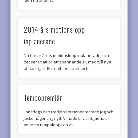
Men nu är den …
2014 års motionslopp
inplanerade
Nu har är årets motionslopp inplanerade, och
det ser ut att bli ett spännande år, med två nya
utmaningar. En triathlonstafett och …
Tempopremiär
I onsdags den tredje september testade jag och
Jocke någonting nytt. Vi hade blivit inbjudna till
att testa tempolopp i en av …